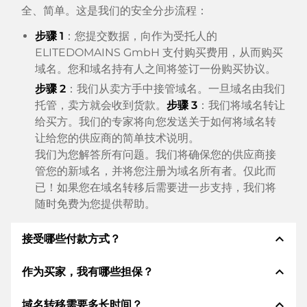
全、简单。这是我们的安全分步流程：
步骤 1
：您提交数据，向作为受托人的
ELITEDOMAINS GmbH 支付购买费用，从而购买
域名。您和域名持有人之间将签订一份购买协议。
步骤 2
：我们从卖方手中接管域名。一旦域名由我们
托管，卖方就会收到货款。
步骤 3
：我们将域名转让
给买方。我们的专家将向您发送关于如何将域名转
让给您的供应商的简单技术说明。
我们为您解答所有问题。我们将确保您的供应商接
管您的新域名，并将您注册为域名所有者。仅此而
已！如果您在域名转移后需要进一步支持，我们将
随时免费为您提供帮助。
expand_less
接受哪些付款方式？
expand_less
作为买家，我有哪些担保？
我们使用 SEPA 作为预付费，并使用 STRIPE 作为支
付服务提供商，以提供可用的支付方式，例如：信用
expand_less
域名转移需要多长时间？
卡、PayPal、Klarna、ApplePay、GooglePay、支
作为买方，我们始终向您保证以下证券。这就是我们的