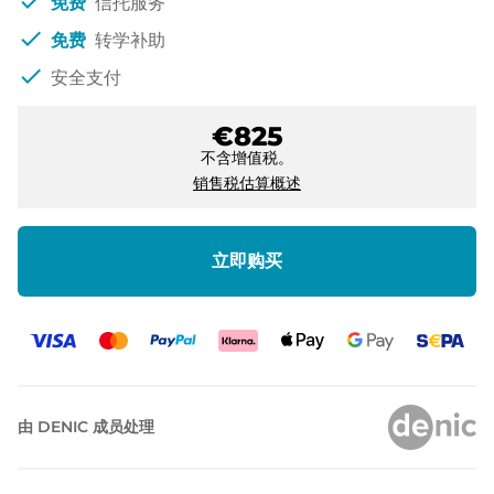
check
免费
信托服务
check
免费
转学补助
check
安全支付
€825
不含增值税。
销售税估算概述
立即购买
由 DENIC 成员处理